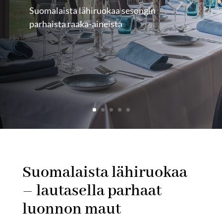
Suomalaista lähiruokaa sesongin
parhaista raaka-aineista
Suomalaista lähiruokaa
– lautasella parhaat
luonnon maut