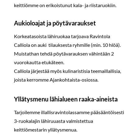
keittiömme on erikoistunut kala- ja riistaruokiin.
Aukioloajat ja pöytävaraukset
Korkeatasoista lähiruokaa tarjoava Ravintola
Calliola on auki tilauksesta ryhmille (min. 10 hlöä).
Muistathan tehdä pöytävarauksen vähintään 2
vuorokautta etukäteen.
Calliola järjestää myös kulinaristisia teemaillallisia,
joista kerromme Ajankohtaista-osiossa.
Yllätysmenu lähialueen raaka-aineista
Tarjoilemme illallisravintolassamme pääsääntöisesti
3-ruokalajin lähiruuasta valmistettua
keittiömestarin yllätysmenua.