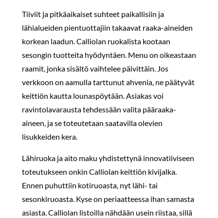
Tiiviit ja pitkäaikaiset suhteet paikallisiin ja
lähialueiden pientuottajiin takaavat raaka-aineiden
korkean laadun. Calliolan ruokalista kootaan
sesongin tuotteita hyödyntäen. Menu on oikeastaan
raamit, jonka sisältö vaihtelee päivittäin. Jos
verkkoon on aamulla tarttunut ahvenia, ne päätyvät
keittiön kautta lounaspöytään. Asiakas voi
ravintolavarausta tehdessään valita pääraaka-
aineen, ja se toteutetaan saatavilla olevien
lisukkeiden kera.
Lähiruoka ja aito maku yhdistettynä innovatiiviseen
toteutukseen onkin Calliolan keittiön kivijalka.
Ennen puhuttiin kotiruoasta, nyt lähi- tai
sesonkiruoasta. Kyse on periaatteessa ihan samasta
asiasta. Calliolan listoilla nähdään usein riistaa, sillä