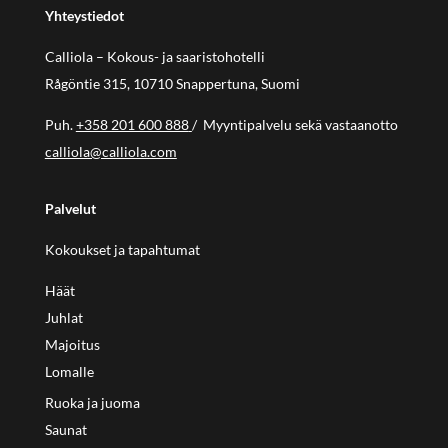
Yhteystiedot
Calliola – Kokous- ja saaristohotelli
Rågöntie 315, 10710 Snappertuna, Suomi
Puh.
+358 201 600 888
/ Myyntipalvelu sekä vastaanotto
calliola@calliola.com
Palvelut
Kokoukset ja tapahtumat
Häät
Juhlat
Majoitus
Lomalle
Ruoka ja juoma
Saunat