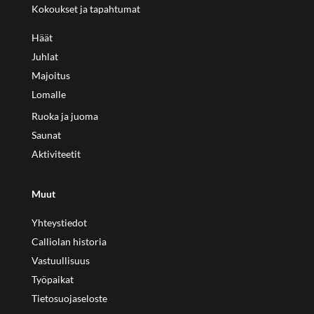
Kokoukset ja tapahtumat
Häät
Juhlat
Majoitus
Lomalle
Ruoka ja juoma
Saunat
Aktiviteetit
Muut
Yhteystiedot
Calliolan historia
Vastuullisuus
Työpaikat
Tietosuojaseloste