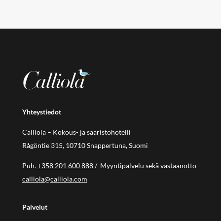
Yhteystiedot
Calliola – Kokous- ja saaristohotelli
Rågöntie 315, 10710 Snappertuna, Suomi
Puh.
+358 201 600 888
/ Myyntipalvelu sekä vastaanotto
calliola@calliola.com
Palvelut