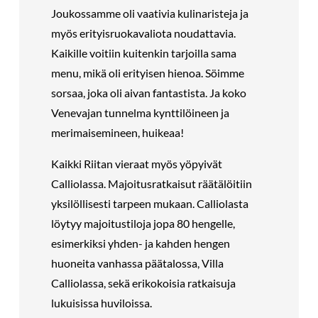
Joukossamme oli vaativia kulinaristeja ja
myös erityisruokavaliota noudattavia.
Kaikille voitiin kuitenkin tarjoilla sama
menu, mikä oli erityisen hienoa. Söimme
sorsaa, joka oli aivan fantastista. Ja koko
Venevajan tunnelma kynttilöineen ja
merimaisemineen, huikeaa!
Kaikki Riitan vieraat myös yöpyivät
Calliolassa. Majoitusratkaisut räätälöitiin
yksilöllisesti tarpeen mukaan. Calliolasta
löytyy majoitustiloja jopa 80 hengelle,
esimerkiksi yhden- ja kahden hengen
huoneita vanhassa päätalossa, Villa
Calliolassa, sekä erikokoisia ratkaisuja
lukuisissa huviloissa.