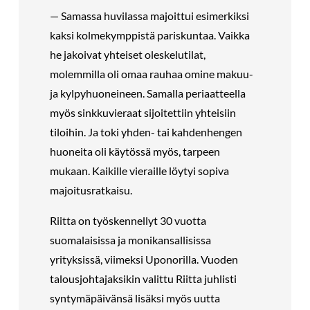
— Samassa huvilassa majoittui esimerkiksi
kaksi kolmekymppistä pariskuntaa. Vaikka
he jakoivat yhteiset oleskelutilat,
molemmilla oli omaa rauhaa omine makuu-
ja kylpyhuoneineen. Samalla periaatteella
myös sinkkuvieraat sijoitettiin yhteisiin
tiloihin. Ja toki yhden- tai kahdenhengen
huoneita oli käytössä myös, tarpeen
mukaan. Kaikille vieraille löytyi sopiva
majoitusratkaisu.
Riitta on työskennellyt 30 vuotta
suomalaisissa ja monikansallisissa
yrityksissä, viimeksi Uponorilla. Vuoden
talousjohtajaksikin valittu Riitta juhlisti
syntymäpäivänsä lisäksi myös uutta