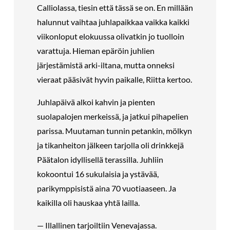
Calliolassa, tiesin että tässä se on. En millään
halunnut vaihtaa juhlapaikkaa vaikka kaikki
viikonloput elokuussa olivatkin jo tuolloin
varattuja. Hieman epäröin juhlien
järjestämistä arki-iltana, mutta onneksi
vieraat pääsivät hyvin paikalle, Riitta kertoo.
Juhlapäivä alkoi kahvin ja pienten
suolapalojen merkeissä, ja jatkui pihapelien
parissa. Muutaman tunnin petankin, mölkyn
ja tikanheiton jälkeen tarjolla oli drinkkejä
Päätalon idyllisellä terassilla. Juhliin
kokoontui 16 sukulaisia ja ystävää,
parikymppisistä aina 70 vuotiaaseen. Ja
kaikilla oli hauskaa yhtä lailla.
— Illallinen tarjoiltiin Venevajassa.