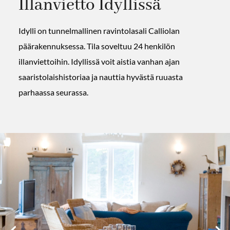
Illanvietto Idyllissä
Idylli on tunnelmallinen ravintolasali Calliolan
päärakennuksessa. Tila soveltuu 24 henkilön
illanviettoihin. Idyllissä voit aistia vanhan ajan
saaristolaishistoriaa ja nauttia hyvästä ruuasta
parhaassa seurassa.